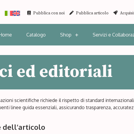
Pubblica con noi
Pubblica articolo
Acquisi
Home
Catalogo
Shop
Servizi e Collabora
ci ed editoriali
licazioni scientifiche richiede il rispetto di standard internazi
enti linee guida essenziali, assicurando trasparenza, accuratezz
 dell’articolo