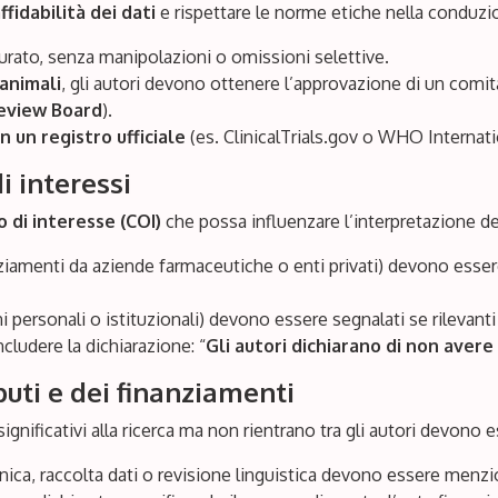
ffidabilità dei dati
e rispettare le norme etiche nella conduzio
urato, senza manipolazioni o omissioni selettive.
animali
, gli autori devono ottenere l’approvazione di un comit
Review Board
).
in un registro ufficiale
(es. ClinicalTrials.gov o WHO Internatio
i interessi
o di interesse (COI)
che possa influenzare l’interpretazione dei 
anziamenti da aziende farmaceutiche o enti privati) devono esse
oni personali o istituzionali) devono essere segnalati se rilevanti
cludere la dichiarazione: “
Gli autori dichiarano di non avere 
buti e dei finanziamenti
gnificativi alla ricerca ma non rientrano tra gli autori devono 
nica, raccolta dati o revisione linguistica devono essere menz