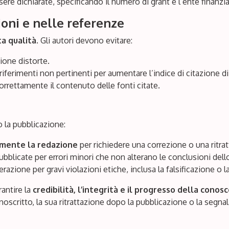
re dichiarate, specificando il numero di grant e l’ente finanzia
ioni e nelle referenze
ta qualità
. Gli autori devono evitare:
ione distorte.
riferimenti non pertinenti per aumentare l’indice di citazione di 
orrettamente il contenuto delle fonti citate.
po la pubblicazione:
mente la redazione
per richiedere una correzione o una ritra
bblicate per errori minori che non alterano le conclusioni dell
azione per gravi violazioni etiche, inclusa la falsificazione o l
rantire la
credibilità, l’integrità e il progresso della conosc
noscritto, la sua ritrattazione dopo la pubblicazione o la segnal