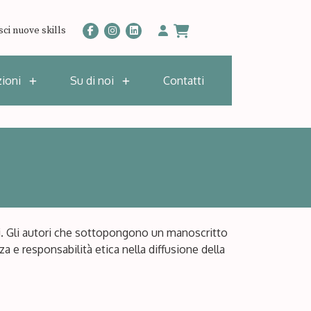
sci nuove skills
zioni
Su di noi
Contatti
onali. Gli autori che sottopongono un manoscritto
a e responsabilità etica nella diffusione della