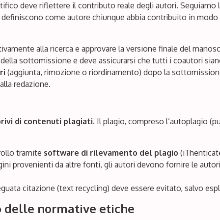
tifico deve riflettere il contributo reale degli autori. Seguiamo 
e definiscono come autore chiunque abbia contribuito in modo s
ttivamente alla ricerca e approvare la versione finale del manos
della sottomissione e deve assicurarsi che tutti i coautori sia
ri
(aggiunta, rimozione o riordinamento) dopo la sottomissi
dalla redazione.
privi di contenuti plagiati
. Il plagio, compreso l’autoplagio (pu
ollo tramite
software di rilevamento del plagio
(iThenticate
ini provenienti da altre fonti, gli autori devono fornire le auto
adeguata citazione (text recycling) deve essere evitato, salvo esp
to delle normative etiche